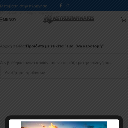
Μετάβαση στην πλοήγηση
Μετάβαση στο κύριο περιεχόμενο
ΜΕΝΟΎ
Αρχική σελίδα
/
Προϊόντα με ετικέτα “audi 8va αεροτομή”
Δεν βρέθηκε κανένα προϊόν που να ταιριάζει με την επιλογή σας.