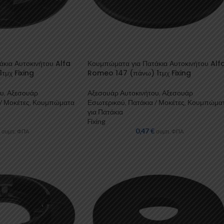
κια Αυτοκινήτου Alfa
Κουμπώματα για Πατάκια Αυτοκινήτου Alf
τμχ Fixing
Romeo 147 (πάνω) 1τμχ Fixing
ου
,
Αξεσουάρ
Αξεσουάρ Αυτοκινήτου
,
Αξεσουάρ
/ Μοκέτες
,
Κουμπώματα
Εσωτερικού
,
Πατάκια / Μοκέτες
,
Κουμπώμα
για Πατάκια
Fixing
0,47
€
συμπ. ΦΠΑ
συμπ. ΦΠΑ