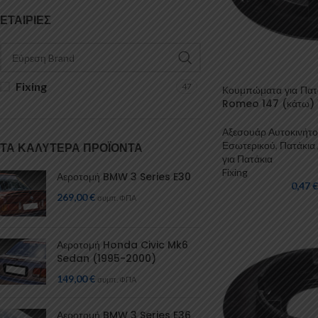
ΕΤΑΙΡΊΕΣ
Fixing
47
Κουμπώματα για Πατά
Romeo 147 (κάτω) 1
Αξεσουάρ Αυτοκινήτ
Εσωτερικού
,
Πατάκια 
ΤΑ ΚΑΛΎΤΕΡΑ ΠΡΟΪΌΝΤΑ
για Πατάκια
Fixing
Αεροτομή BMW 3 Series E30
0,47
€
269,00
€
συμπ. ΦΠΑ
Αεροτομή Honda Civic Mk6
Sedan (1995-2000)
149,00
€
συμπ. ΦΠΑ
Αεροτομή BMW 3 Series E36