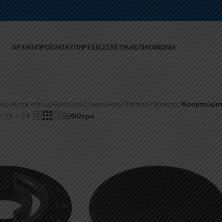
ΑΡΧΙΚΉ
ΠΡΟΪΌΝΤΑ
ΥΠΗΡΕΣΊΕΣ
ΣΧΕΤΙΚΆ
ΕΠΙΚΟΙΝΩΝΊΑ
άρ Αυτοκινήτου
/
Αξεσουάρ Εσωτερικού
/
Πατάκια / Μοκέτες
/
Κουμπώματα
18
24
Φίλτρα