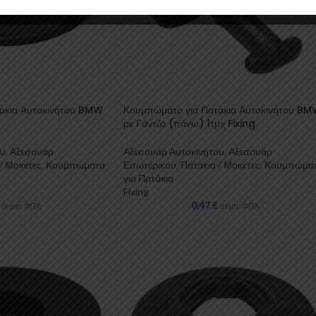
άκια Αυτοκινήτου BMW
Κουμπώματα για Πατάκια Αυτοκινήτου B
με Γάντζο (πάνω) 1τμχ Fixing
ου
,
Αξεσουάρ
Αξεσουάρ Αυτοκινήτου
,
Αξεσουάρ
/ Μοκέτες
,
Κουμπώματα
Εσωτερικού
,
Πατάκια / Μοκέτες
,
Κουμπώμα
για Πατάκια
Fixing
0,47
€
συμπ. ΦΠΑ
συμπ. ΦΠΑ