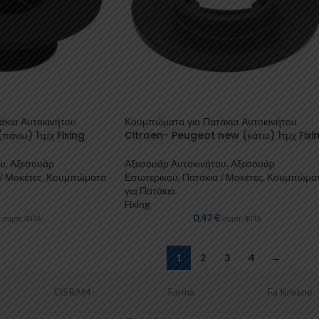
άκια Αυτοκινήτου
Κουμπώματα για Πατάκια Αυτοκινήτου
πάνω) 1τμχ Fixing
Citroen- Peugeot new (κάτω) 1τμχ Fixi
ου
,
Αξεσουάρ
Αξεσουάρ Αυτοκινήτου
,
Αξεσουάρ
/ Μοκέτες
,
Κουμπώματα
Εσωτερικού
,
Πατάκια / Μοκέτες
,
Κουμπώμα
για Πατάκια
Fixing
0,47
€
συμπ. ΦΠΑ
συμπ. ΦΠΑ
1
2
3
4
→
Farma
Fa Krosno
Yakima