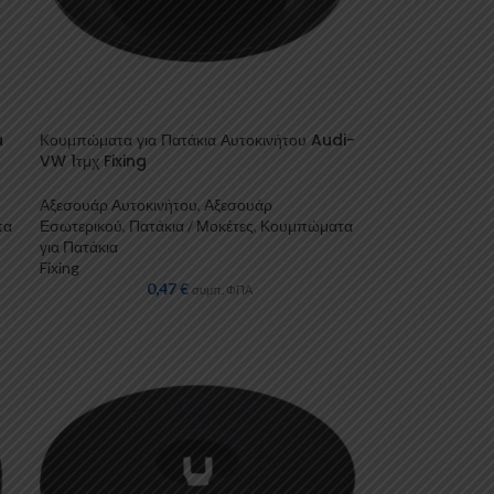
a
Κουμπώματα για Πατάκια Αυτοκινήτου Audi-
VW 1τμχ Fixing
Αξεσουάρ Αυτοκινήτου
,
Αξεσουάρ
τα
Εσωτερικού
,
Πατάκια / Μοκέτες
,
Κουμπώματα
για Πατάκια
Fixing
0,47
€
συμπ. ΦΠΑ