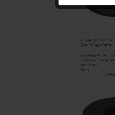
Κουμπώματα για Πατ
(κάτω) 1τμχ Fixing
Αξεσουάρ Αυτοκινήτ
Εσωτερικού
,
Πατάκια 
για Πατάκια
Fixing
0,47
€