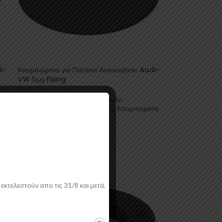
i-
Κουμπώματα για Πατάκια Αυτοκινήτου Audi-
VW 1τμχ Fixing
Αξεσουάρ Αυτοκινήτου
,
Αξεσουάρ
τα
Εσωτερικού
,
Πατάκια / Μοκέτες
,
Κουμπώματα
για Πατάκια
Fixing
0,47
€
συμπ. ΦΠΑ
εκτελεστούν απο τις 31/8 και μετά.