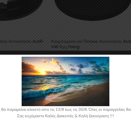
άκια Αυτοκινήτου Audi-
Κουμπώματα για Πατάκια Αυτοκινήτου Aud
VW 1τμχ Fixing
ου
,
Αξεσουάρ
Αξεσουάρ Αυτοκινήτου
,
Αξεσουάρ
/ Μοκέτες
,
Κουμπώματα
Εσωτερικού
,
Πατάκια / Μοκέτες
,
Κουμπώμα
για Πατάκια
Fixing
0,47
€
συμπ. ΦΠΑ
συμπ. ΦΠΑ
 παραμείνει κλειστό απο τις 13/8 έως τις 30/8. Όλες οι παραγγελίες θα 
Σας ευχόμαστε Καλές Διακοπές & Kαλή ξεκούραση !!!