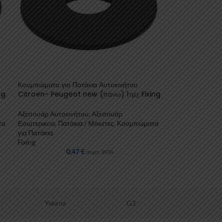
Κουμπώματα για Πατάκια Αυτοκινήτου
ng
Citroen- Peugeot new (πάνω) 1τμχ Fixing
Αξεσουάρ Αυτοκινήτου
,
Αξεσουάρ
τα
Εσωτερικού
,
Πατάκια / Μοκέτες
,
Κουμπώματα
για Πατάκια
Fixing
0,47
€
συμπ. ΦΠΑ
G3
PICOYA
Cam