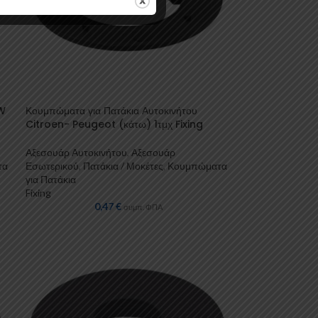
MW
Κουμπώματα για Πατάκια Αυτοκινήτου
Citroen- Peugeot (κάτω) 1τμχ Fixing
Αξεσουάρ Αυτοκινήτου
,
Αξεσουάρ
τα
Εσωτερικού
,
Πατάκια / Μοκέτες
,
Κουμπώματα
για Πατάκια
Fixing
0,47
€
συμπ. ΦΠΑ