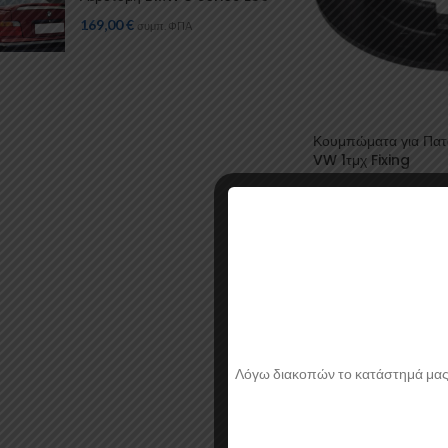
169,00
€
συμπ. ΦΠΑ
Κουμπώματα για Πατ
VW 1τμχ Fixing
Αξεσουάρ Αυτοκινήτ
Εσωτερικού
,
Πατάκια 
για Πατάκια
Fixing
0,47
€
Λόγω διακοπών το κατάστημά μας θα