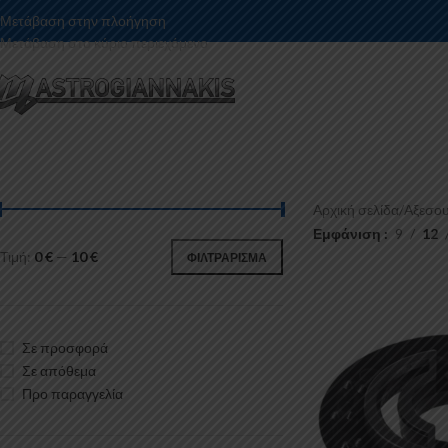
Μετάβαση στην πλοήγηση
Μετάβαση στο κύριο περιεχόμενο
Αρχική σελίδα
/
Αξεσου
Εμφάνιση
9
12
Τιμή:
0 €
—
10 €
ΦΙΛΤΡΆΡΙΣΜΑ
Σε προσφορά
Σε απόθεμα
Προ παραγγελία